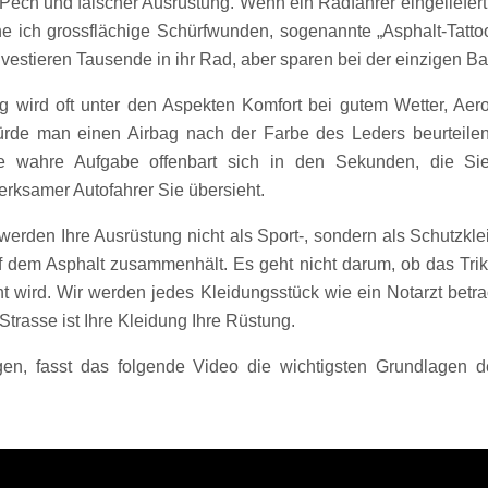
h und falscher Ausrüstung. Wenn ein Radfahrer eingeliefert wir
ehe ich grossflächige Schürfwunden, sogenannte „Asphalt-Tatto
estieren Tausende in ihr Rad, aber sparen bei der einzigen Bar
ng wird oft unter den Aspekten Komfort bei gutem Wetter, Ae
ürde man einen Airbag nach der Farbe des Leders beurteilen. 
re wahre Aufgabe offenbart sich in den Sekunden, die Sie
ksamer Autofahrer Sie übersieht.
ir werden Ihre Ausrüstung nicht als Sport-, sondern als Schutz
uf dem Asphalt zusammenhält. Es geht nicht darum, ob das Tri
nt wird. Wir werden jedes Kleidungsstück wie ein Notarzt betr
Strasse ist Ihre Kleidung Ihre Rüstung.
ugen, fasst das folgende Video die wichtigsten Grundlagen