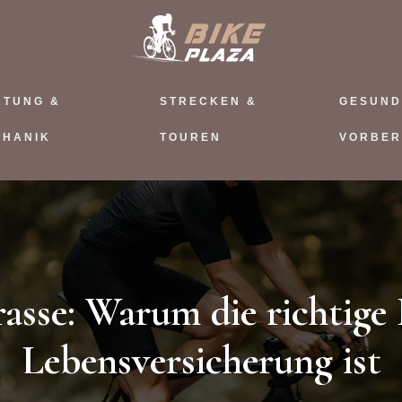
RTUNG &
STRECKEN &
GESUND
CHANIK
TOUREN
VORBER
rasse: Warum die richtige 
Lebensversicherung ist