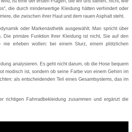
d, ist eine der ersten Fragen, die wir uns stellen, nicht, wie
os“, die durch minderwertige Kleidung hätten verhindert oder
riere, die zwischen ihrer Haut und dem rauen Asphalt steht.
rodynamik oder Markenästhetik ausgewählt. Man spricht über
Die primäre Funktion Ihrer Kleidung ist nicht, Sie auf den
 nie erleben wollen: bei einem Sturz, einem plötzlichen
kleidung analysieren. Es geht nicht darum, ob die Hose bequem
kot modisch ist, sondern ob seine Farbe von einem Gehirn im
achten: als entscheidenden Teil eines Gesamtsystems, das im
 der richtigen Fahrradbekleidung zusammen und ergänzt die