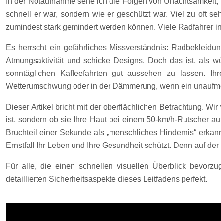
In der Notaufnahme sehe ich die Folgen von Unachtsamkeit, Pec
schnell er war, sondern wie er geschützt war. Viel zu oft s
zumindest stark gemindert werden können. Viele Radfahrer inv
Es herrscht ein gefährliches Missverständnis: Radbekleidu
Atmungsaktivität und schicke Designs. Doch das ist, als w
sonntäglichen Kaffeefahrten gut aussehen zu lassen. Ih
Wetterumschwung oder in der Dämmerung, wenn ein unaufmer
Dieser Artikel bricht mit der oberflächlichen Betrachtung. W
ist, sondern ob sie Ihre Haut bei einem 50-km/h-Rutscher a
Bruchteil einer Sekunde als „menschliches Hindernis“ erkan
Ernstfall Ihr Leben und Ihre Gesundheit schützt. Denn auf der 
Für alle, die einen schnellen visuellen Überblick bevorz
detaillierten Sicherheitsaspekte dieses Leitfadens perfekt.